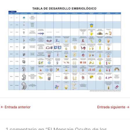
Ir
al
contenido
←
Entrada anterior
Entrada siguiente
→
1 comentario en “El Mensaje Oculto de los