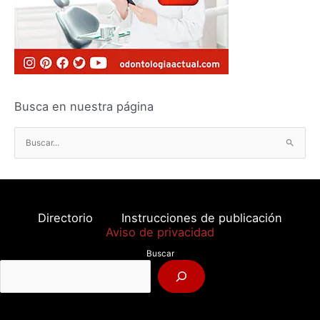
Busca en nuestra página
B
u
s
c
a
Directorio
Instrucciones de publicación
r
Aviso de privacidad
p
Buscar
o
r
: