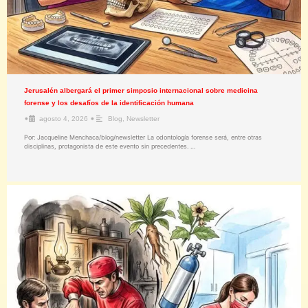
Jerusalén albergará el primer simposio internacional sobre medicina
forense y los desafíos de la identificación humana
•
•
agosto 4, 2026
Blog
,
Newsletter
Por: Jacqueline Menchaca/blog/newsletter La odontología forense será, entre otras
disciplinas, protagonista de este evento sin precedentes. …