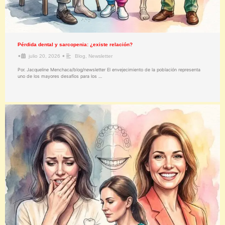
Pérdida dental y sarcopenia: ¿existe relación?
•
•
julio 20, 2026
Blog
,
Newsletter
Por. Jacqueline Menchaca/blog/newsletter El envejecimiento de la población representa
uno de los mayores desafíos para los …