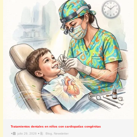
Tratamientos dentales en niños con cardiopatías congénitas
•
•
julio 29, 2026
Blog
,
Newsletter