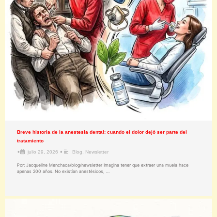
Breve historia de la anestesia dental: cuando el dolor dejó ser parte del
tratamiento
•
•
julio 29, 2026
Blog
,
Newsletter
Por: Jacqueline Menchaca/blog/newsletter Imagina tener que extraer una muela hace
apenas 200 años. No existían anestésicos, …