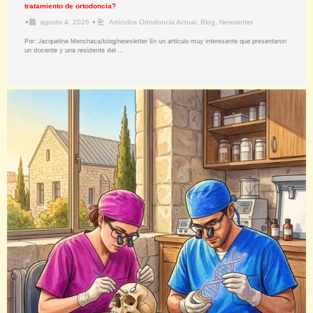
tratamiento de ortodoncia?
•
•
agosto 4, 2026
Artículos Ortodoncia Actual
,
Blog
,
Newsletter
Por: Jacqueline Menchaca/blog/newsletter En un artículo muy interesante que presentaron
un docente y una residente del …