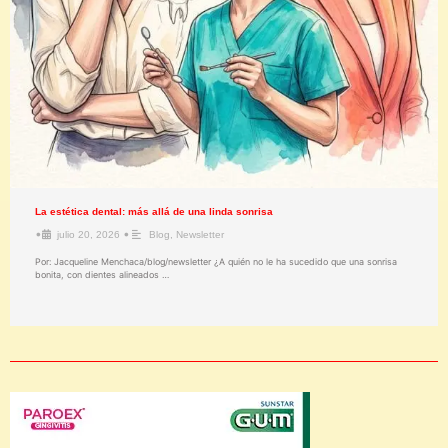
La estética dental: más allá de una linda sonrisa
•
•
julio 20, 2026
Blog
,
Newsletter
Por: Jacqueline Menchaca/blog/newsletter ¿A quién no le ha sucedido que una sonrisa
bonita, con dientes alineados …