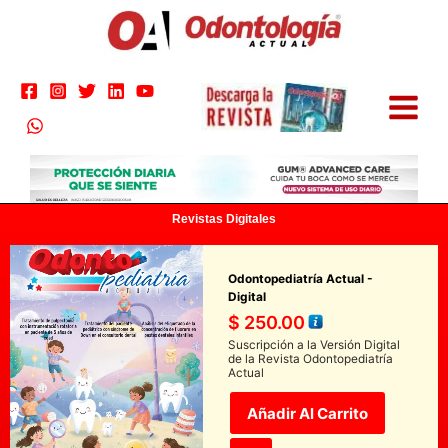
Ir
al
contenido
Revistas Digitales
Odontopediatría Actual -
Digital
$
250.00
Suscripción a la Versión Digital
de la Revista Odontopediatría
Actual
Añadir Al Carrito