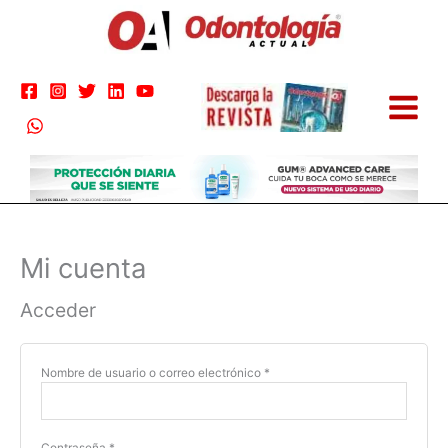
Ir
al
contenido
Mi cuenta
Obligatorio
Obligatorio
Acceder
Nombre de usuario o correo electrónico
*
Contraseña
*