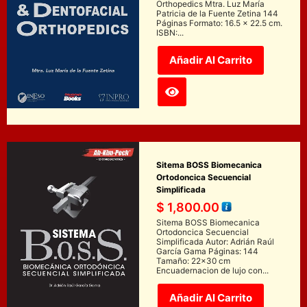
Orthopedics Mtra. Luz María
Patricia de la Fuente Zetina 144
Páginas Formato: 16.5 x 22.5 cm.
ISBN:...
Añadir Al Carrito
Sitema BOSS Biomecanica
Ortodoncica Secuencial
Simplificada
$
1,800.00
Sitema BOSS Biomecanica
Ortodoncica Secuencial
Simplificada Autor: Adrián Raúl
García Gama Páginas: 144
Tamaño: 22x30 cm
Encuadernacion de lujo con...
Añadir Al Carrito