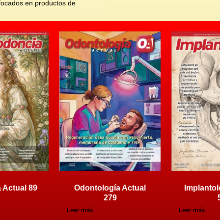
nfocados en productos de
 Actual 89
Odontología Actual
Implantol
279
Leer más
Leer más