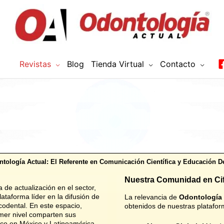
Revistas
Blog
Tienda Virtual
Contacto
tología Actual: El Referente en Comunicación Científica y Educación D
Nuestra Comunidad en Cif
 de actualización en el sector,
ataforma líder en la difusión de
La relevancia de
Odontología 
codental
.
En este espacio,
obtenidos de nuestras platafor
imer nivel comparten sus
ico en México y Latinoamérica
.