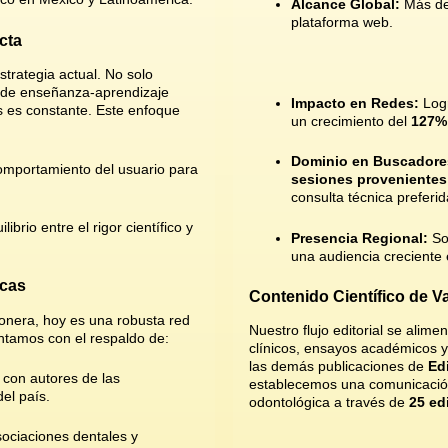
Alcance Global:
Más d
plataforma web
.
cta
strategia actual. No solo
 de enseñanza-aprendizaje
Impacto en Redes:
Log
es es constante. Este enfoque
un crecimiento del
127% 
Dominio en Buscadore
mportamiento del usuario para
sesiones provenientes
consulta técnica preferi
brio entre el rigor científico y
Presencia Regional:
So
una audiencia creciente
icas
Contenido Científico de V
nera, hoy es una robusta red
Nuestro flujo editorial se alime
ntamos con el respaldo de:
clínicos, ensayos académicos y 
las demás publicaciones de
Ed
con autores de las
establecemos una comunicación
el país
.
odontológica a través de
25 ed
ociaciones dentales y