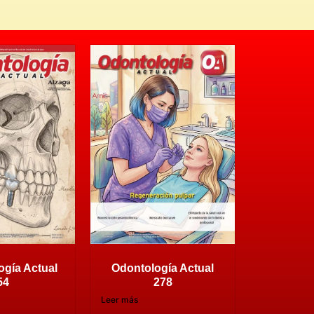
ogía Actual
Odontología Actual
54
278
Leer más