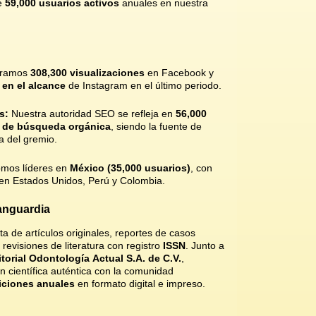
e
59,000 usuarios activos
anuales en nuestra
ramos
308,300 visualizaciones
en Facebook y
en el alcance
de Instagram en el último periodo.
s:
Nuestra autoridad SEO se refleja en
56,000
 de búsqueda orgánica
, siendo la fuente de
da del gremio
.
mos líderes en
México (35,000 usuarios)
, con
 en Estados Unidos, Perú y Colombia
.
anguardia
nta de artículos originales, reportes de casos
revisiones de literatura con registro
ISSN
.
Junto a
itorial Odontología Actual S.A. de C.V.
,
 científica auténtica con la comunidad
iciones anuales
en formato digital e impreso
.