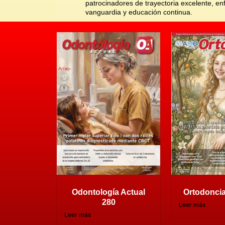
patrocinadores de trayectoria excelente, e
vanguardia y educación continua
.
Odontología Actual
Ortodoncia
280
Leer más
Leer más