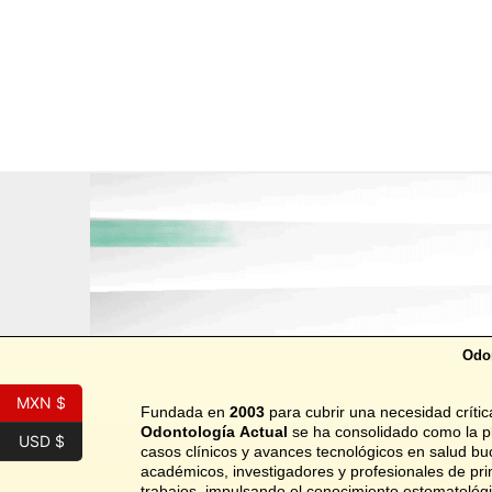
Ir
al
contenido
Odon
MXN $
Fundada en
2003
para cubrir una necesidad crítica
Odontología Actual
se ha consolidado como la pl
USD $
casos clínicos y avances tecnológicos en salud bu
académicos, investigadores y profesionales de pr
trabajos, impulsando el conocimiento estomatológ