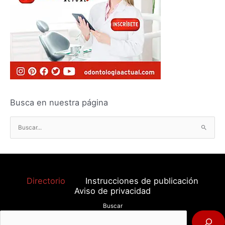
Busca en nuestra página
B
u
s
c
a
Directorio
Instrucciones de publicación
r
Aviso de privacidad
p
Buscar
o
r