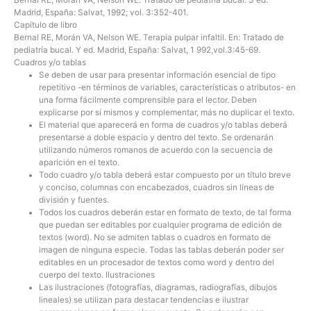
Madrid, España: Salvat, 1992; vol. 3:352-401.
Capítulo de libro
Bernal RE, Morán VA, Nelson WE. Terapia pulpar infaltil. En: Tratado de
pediatría bucal. Y ed. Madrid, España: Salvat, 1 992,vol.3:45-69.
Cuadros y/o tablas
Se deben de usar para presentar información esencial de tipo
repetitivo -en términos de variables, características o atributos- en
una forma fácilmente comprensible para el lector. Deben
explicarse por sí mismos y complementar, más no duplicar el texto.
El material que aparecerá en forma de cuadros y/o tablas deberá
presentarse a doble espacio y dentro del texto. Se ordenarán
utilizando números romanos de acuerdo con la secuencia de
aparición en el texto.
Todo cuadro y/o tabla deberá estar compuesto por un título breve
y conciso, columnas con encabezados, cuadros sin líneas de
división y fuentes.
Todos los cuadros deberán estar en formato de texto, de tal forma
que puedan ser editables por cualquier programa de edición de
textos (
word)
. No
se admiten tablas o cuadros en formato de
imagen de ninguna especie
. Todas las tablas deberán poder ser
editables en un procesador de textos como
word
y dentro del
cuerpo del texto.
Ilustraciones
Las ilustraciones (fotografías, diagramas, radiografías, dibujos
lineales) se utilizan para destacar tendencias e ilustrar