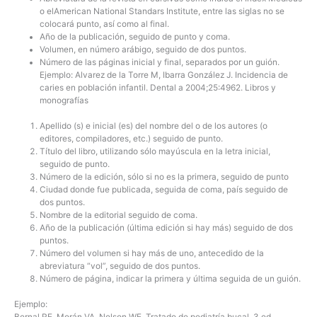
o el
American National Standars Institute
, entre las siglas no se
colocará punto, así como al final.
Año de la publicación, seguido de punto y coma.
Volumen, en número arábigo, seguido de dos puntos.
Número de las páginas inicial y final, separados por un guión.
Ejemplo: Alvarez de la Torre M, Ibarra González J. Incidencia de
caries en población infantil. Dental a 2004;25:4962.
Libros y
monografías
Apellido (s) e inicial (es) del nombre del o de los autores (o
editores, compiladores, etc.) seguido de punto.
Título del libro, utilizando sólo mayúscula en la letra inicial,
seguido de punto.
Número de la edición, sólo si no es la primera, seguido de punto
Ciudad donde fue publicada, seguida de coma, país seguido de
dos puntos.
Nombre de la editorial seguido de coma.
Año de la publicación (última edición si hay más) seguido de dos
puntos.
Número del volumen si hay más de uno, antecedido de la
abreviatura “vol”, seguido de dos puntos.
Número de página, indicar la primera y última seguida de un guión.
Ejemplo:
Bernal RE, Morán VA, Nelson WE. Tratado de pediatría bucal. 3 ed.