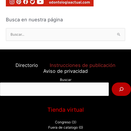
Busca en nuestra página
B
u
s
c
a
Directorio
Instrucciones de publicación
r
Aviso de privacidad
p
Buscar
o
r
:
Tienda virtual
Congreso
(3)
Fuera de catalogo
(0)