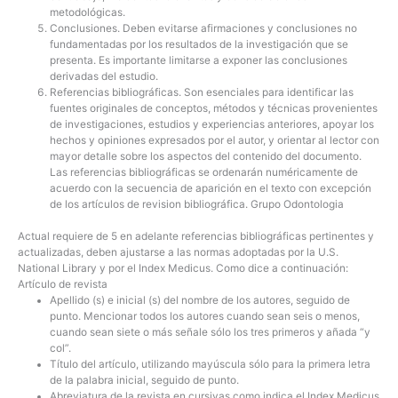
metodológicas.
Conclusiones
. Deben evitarse afirmaciones y conclusiones no
fundamentadas por los resultados de la investigación que se
presenta. Es importante limitarse a exponer las conclusiones
derivadas del estudio.
Referencias bibliográficas
. Son esenciales para identificar las
fuentes originales de conceptos, métodos y técnicas provenientes
de investigaciones, estudios y experiencias anteriores, apoyar los
hechos y opiniones expresados por el autor, y orientar al lector con
mayor detalle sobre los aspectos del contenido del documento.
Las referencias bibliográficas se ordenarán numéricamente de
acuerdo con la secuencia de aparición en el texto con excepción
de los artículos de revision bibliográfica
.
Grupo Odontologia
Actual requiere de 5 en adelante referencias bibliográficas pertinentes y
actualizadas
,
deben ajustarse a las normas adoptadas por la
U.S.
National Library
y por el
Index Medicus
.
Como dice a continuación:
Artículo de revista
Apellido (s) e inicial (s) del nombre de los autores, seguido de
punto. Mencionar todos los autores cuando sean seis o menos,
cuando sean siete o más señale sólo los tres primeros y añada “y
col”.
Título del artículo, utilizando mayúscula sólo para la primera letra
de la palabra inicial, seguido de punto.
Abreviatura de la revista en cursivas como indica el
Index Medicus