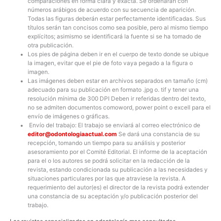
comparaciones en forma clara y exacta. Se ordenarán con
números arábigos de acuerdo con su secuencia de aparición.
Todas las figuras deberán estar perfectamente identificadas. Sus
títulos serán tan concisos como sea posible, pero al mismo tiempo
explícitos; asimismo se identificará la fuente si se ha tomado de
otra publicación.
Los pies de página deben ir en el cuerpo de texto donde se ubique
la imagen, evitar que el pie de foto vaya pegado a la figura o
imagen.
Las imágenes deben estar en
archivos separados
en tamaño (cm)
adecuado para su publicación en formato .jpg o. tif y tener una
resolución mínima de 300 DPI
Deben ir referidas dentro del texto,
no se admiten documentos como
word
,
power point
o
excell
para el
envío de imágenes o gráficas.
Envío del trabajo:
El trabajo se enviará al correo electrónico de
editor@odontologiaactual.com
Se dará una constancia de su
recepción, tomando un tiempo para su análisis y posterior
asesoramiento por el Comité Editorial. El informe de la aceptación
para el o los autores se podrá solicitar en la redacción de la
revista, estando condicionada su publicación a las necesidades y
situaciones particulares por las que atraviese la revista. A
requerimiento del autor(es) el director de la revista podrá extender
una constancia de su aceptación y/o publicación posterior del
trabajo.