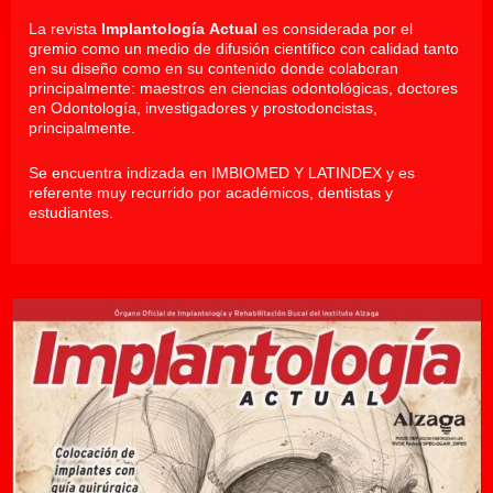
La revista
Implantología Actual
es considerada por el
gremio como un medio de difusión científico con calidad tanto
en su diseño como en su contenido donde colaboran
principalmente: maestros en ciencias odontológicas, doctores
en Odontología, investigadores y prostodoncistas,
principalmente.
Se encuentra indizada en IMBIOMED Y LATINDEX y es
referente muy recurrido por académicos, dentistas y
estudiantes.