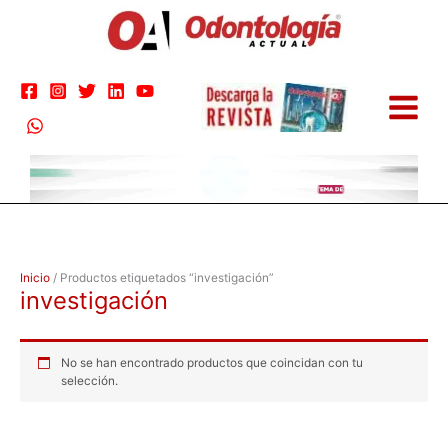
Ir
al
contenido
Inicio
/ Productos etiquetados “investigación”
investigación
No se han encontrado productos que coincidan con tu
selección.