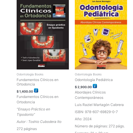
Odontología Books
Odontología Books
Fundamentos Clínicos en
Odontología Pediátrica
Ortodoncia
$
2,900.00
$
1,400.00
Abordajes Clínicos
Fundamentos Clínicos en
Contemporáneos
Ortodoncia
Luis Raziel Martagón Cabrera
“Ensayo Práctico en
ISBN: 978-607-69829-0-7
Tipodonto”
Año: 2024
Autor : Toshio Cubodera Ito
Número de páginas: 272 págs.
272 páginas