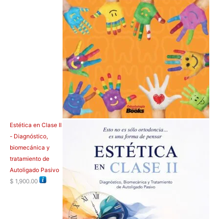
Estética en Clase II
- Diagnóstico,
biomecánica y
tratamiento de
Autoligado Pasivo
$
1,900.00