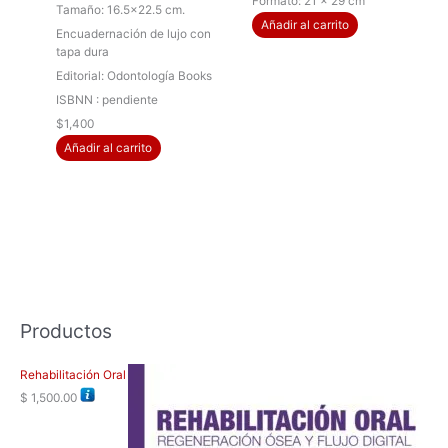
Formato: 21 x 29 cm
Tamaño: 16.5×22.5 cm.
Añadir al carrito
Encuadernación de lujo con
tapa dura
Editorial: Odontología Books
ISBNN : pendiente
$1,400
Añadir al carrito
Productos
Rehabilitación Oral
$
1,500.00