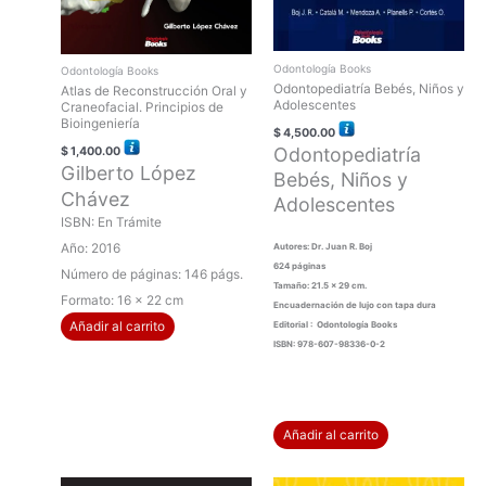
Odontología Books
Odontología Books
Odontopediatría Bebés, Niños y
Atlas de Reconstrucción Oral y
Adolescentes
Craneofacial. Principios de
Bioingeniería
$
4,500.00
Odontopediatría
$
1,400.00
Gilberto López
Bebés, Niños y
Chávez
Adolescentes
ISBN: En Trámite
Año: 2016
Autores: Dr. Juan R. Boj
624 páginas
Número de páginas: 146 págs.
Tamaño: 21.5 x 29 cm.
Formato: 16 x 22 cm
Encuadernación de lujo con tapa dura
Añadir al carrito
Editorial : Odontología Books
ISBN: 978-607-98336-0-2
Añadir al carrito