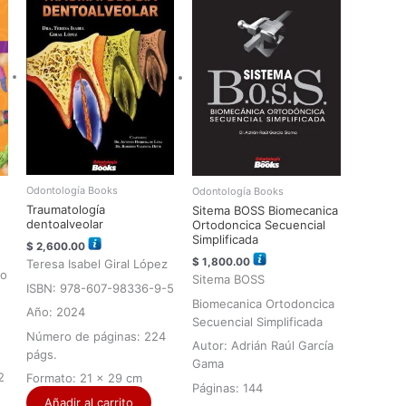
Odontología Books
Odontología Books
Traumatología
Sitema BOSS Biomecanica
dentoalveolar
Ortodoncica Secuencial
Simplificada
$
2,600.00
$
1,800.00
Teresa Isabel Giral López
go
Sitema BOSS
ISBN: 978-607-98336-9-5
Biomecanica Ortodoncica
Año: 2024
Secuencial Simplificada
Número de páginas: 224
Autor: Adrián Raúl García
págs.
Gama
2
Formato: 21 x 29 cm
Páginas: 144
Añadir al carrito