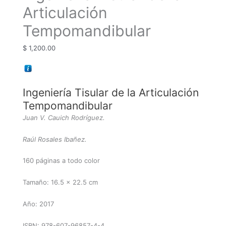
Articulación
Articulación
Tempomandibular
cantidad
Tempomandibular
$
1,200.00
Ingeniería Tisular de la Articulación
Tempomandibular
Juan V. Cauich Rodríguez.
Raúl Rosales Ibañez.
160 páginas a todo color
Tamaño: 16.5 x 22.5 cm
Año: 2017
ISBN: 978-607-96857-4-4