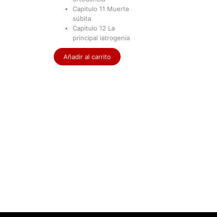
Capitulo 11
Muerte
súbita
Capitulo 12
La
principal iatrogenia
Añadir al carrito