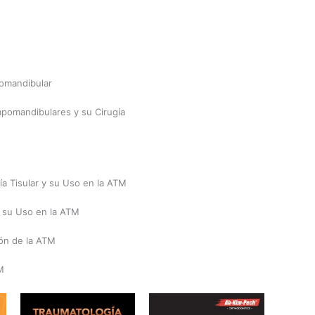
pomandibular
pomandibulares y su Cirugía
ía Tisular y su Uso en la ATM
y su Uso en la ATM
ión de la ATM
M