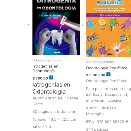
Odontología Books
Odontología Books
Iatrogenias en
Odontología Pediátrica
Odontología
$
3,300.00
$
700.00
Odontología Pediátrica
Iatrogenias en
Para pacientes con ries
Odontología
médico y discapacidad,
Autor: Adrián Raúl García
una visión inclusiva
Gama
Autor: Luis Raziel
80 páginas a todo color
Mortagón
Tamaño: 16.5 x 22.5 cm
ISBN: 978 607 69829-5-
Año: 2019
344 páginas