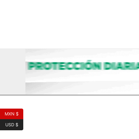
Ir
al
contenido
MXN $
USD $