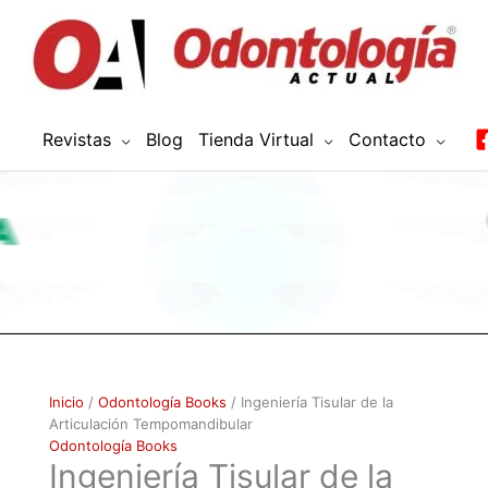
Revistas
Blog
Tienda Virtual
Contacto
Ingeniería
Inicio
/
Odontología Books
/ Ingeniería Tisular de la
Tisular
Articulación Tempomandibular
de
Odontología Books
Ingeniería Tisular de la
la