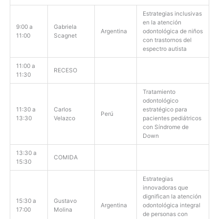
Estrategias inclusivas
en la atención
9:00 a
Gabriela
Argentina
odontológica de niños
11:00
Scagnet
con trastornos del
espectro autista
11:00 a
RECESO
11:30
Tratamiento
odontológico
11:30 a
Carlos
estratégico para
Perú
13:30
Velazco
pacientes pediátricos
con Síndrome de
Down
13:30 a
COMIDA
15:30
Estrategias
innovadoras que
dignifican la atención
15:30 a
Gustavo
Argentina
odontológica integral
17:00
Molina
de personas con