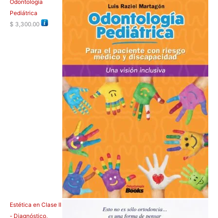
Odontología
Pediátrica
$
3,300.00
Estética en Clase II
- Diagnóstico,