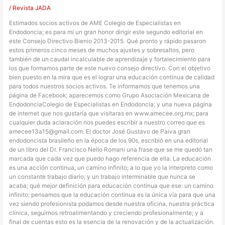
/
Revista JADA
Estimados socios activos de AME Colegio de Especialistas en
Endodoncia; es para mí un gran honor dirigir este segundo editorial en
este Consejo Directivo Bienio 2013-2015. Qué pronto y rápido pasaron
estos primeros cinco meses de muchos ajustes y sobresaltos, pero
también de un caudal incalculable de aprendizaje y fortalecimiento para
los que formamos parte de este nuevo consejo directivo. Con el objetivo
bien puesto en la mira que es el lograr una educación continua de calidad
para todos nuestros socios activos. Te informamos que tenemos una
página de Facebook; aparecemos como Grupo Asociación Mexicana de
EndodonciaColegio de Especialistas en Endodoncia; y una nueva página
de internet que nos gustaría que visitaras en www.amecee.org.mx; para
cualquier duda aclaración nos puedes escribir a nuestro correo que es
amecee13a15@gmail.com. El doctor José Gustavo de Paiva gran
endodoncista brasileño en la época de los 90s, escribió en una editorial
de un libro del Dr. Francisco Nello Romani una frase que se me quedó tan
marcada que cada vez que puedo hago referencia de ella. La educación
es una acción continua, un camino infinito; a lo que yo la interpreto como
un constante trabajo diario; y un trabajo interminable que nunca se
acaba; qué mejor definición para educación continua que ese: un camino
infinito; pensamos que la educación continua es la única vía para que una
vez siendo profesionista podamos desde nuestra oficina, nuestra práctica
clínica, seguirnos retroalimentando y creciendo profesionalmente; y a
final de cuentas esto es la esencia de la renovación y de la actualización.