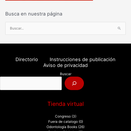
Busca en nuestra página
B
u
s
c
a
Directorio
Instrucciones de publicación
r
Aviso de privacidad
p
Buscar
o
r
:
Tienda virtual
Congreso
(3)
Fuera de catalogo
(0)
Odontología Books
(26)