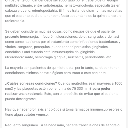
Un paciente con cáncer debe ser soportado por el trabajo de un equipo
multidisciplinario, entre radioterapia, hemato-oncología, especialistas en
cabeza y cuello, odontopediatría. El fin es tratar de disminuir las molestias
que el paciente pudiera tener por efecto secundario de la quimioterapia o
radioterapia.
Se deben considerar muchas cosas, como riesgos de que el paciente
presente hemorragia, infección, ulceraciones, dolor, sangrado, ardor, así
como complicaciones por el tratamiento como infecciones bacterianas y
virales, sangrado, petequias, puede tener hiperplasias gingivales,
candidiasis oral cuando está inmunosuprimido, gingivitis
ulceronecrosante, hemorragia gingival, mucositis, periodontitis, etc.
La mayoría son pacientes de quimioterapia, por lo tanto, se deben tener
condiciones mínimas hematológicas para tratar a este paciente.
¿Cuáles son esas condiciones?
Que los neutrófilos sean mayores a 1000
mm3 y las plaquetas estén por encima de 75 000 mm3
para poder
realizar una exodoncia
. Esto, con el propósito de evitar que el paciente
pueda desangrarse.
Hay que hacer profilaxis antibiótica si toma fármacos inmunosupresores o
tiene algún catéter venoso.
Recuento sanguíneo. Si es necesario, hacerle transfusiones de sangre o