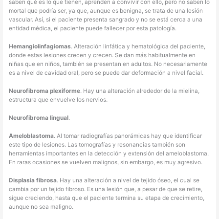
saben qué es lo que tienen, aprenden a convivir con ello, pero no saben lo
mortal que podría ser, ya que, aunque es benigna, se trata de una lesión
vascular. Así, si el paciente presenta sangrado y no se está cerca a una
entidad médica, el paciente puede fallecer por esta patología.
Hemangiolinfagiomas
. Alteración linfática y hematológica del paciente,
donde estas lesiones crecen y crecen. Se dan más habitualmente en
niñas que en niños, también se presentan en adultos. No necesariamente
es a nivel de cavidad oral, pero se puede dar deformación a nivel facial.
Neurofibroma plexiforme
. Hay una alteración alrededor de la mielina,
estructura que envuelve los nervios.
Neurofibroma lingual
.
Ameloblastoma
. Al tomar radiografías panorámicas hay que identificar
este tipo de lesiones. Las tomografías y resonancias también son
herramientas importantes en la detección y extensión del ameloblastoma.
En raras ocasiones se vuelven malignos, sin embargo, es muy agresivo.
Displasia fibrosa
. Hay una alteración a nivel de tejido óseo, el cual se
cambia por un tejido fibroso. Es una lesión que, a pesar de que se retire,
sigue creciendo, hasta que el paciente termina su etapa de crecimiento,
aunque no sea maligno.