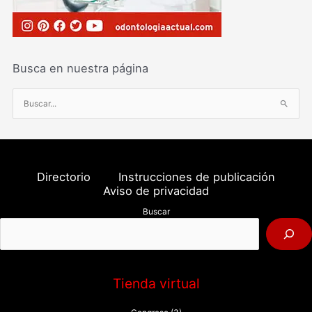
Busca en nuestra página
B
u
s
c
a
Directorio
Instrucciones de publicación
r
Aviso de privacidad
p
Buscar
o
r
:
Tienda virtual