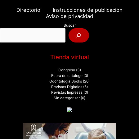
a
Directorio
Instrucciones de publicación
r
Aviso de privacidad
p
Buscar
o
r
:
Tienda virtual
Congreso
(3)
Fuera de catalogo
(0)
Odontología Books
(26)
Revistas Digitales
(5)
Revistas Impresas
(0)
Sin categorizar
(0)