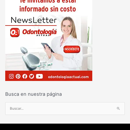
Busca en nuestra página
B
u
s
c