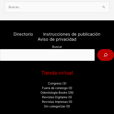
B
u
s
c
a
Directorio
Instrucciones de publicación
r
Aviso de privacidad
p
Buscar
o
r
:
Tienda virtual
Congreso
(3)
Fuera de catalogo
(0)
Odontología Books
(26)
Revistas Digitales
(5)
Revistas Impresas
(0)
Sin categorizar
(0)