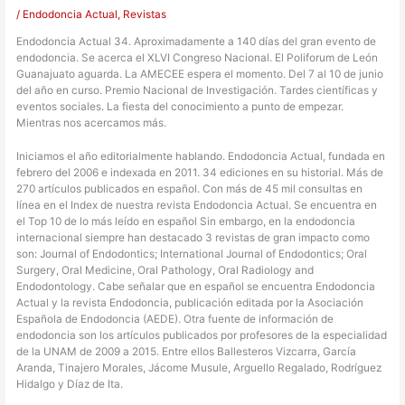
/
Endodoncia Actual
,
Revistas
Endodoncia Actual 34. Aproximadamente a 140 días del gran evento de
endodoncia. Se acerca el XLVI Congreso Nacional. El Poliforum de León
Guanajuato aguarda. La AMECEE espera el momento. Del 7 al 10 de junio
del año en curso. Premio Nacional de Investigación. Tardes científicas y
eventos sociales. La fiesta del conocimiento a punto de empezar.
Mientras nos acercamos más.
Iniciamos el año editorialmente hablando. Endodoncia Actual, fundada en
febrero del 2006 e indexada en 2011. 34 ediciones en su historial. Más de
270 artículos publicados en español. Con más de 45 mil consultas en
línea en el Index de nuestra revista Endodoncia Actual. Se encuentra en
el Top 10 de lo más leído en español Sin embargo, en la endodoncia
internacional siempre han destacado 3 revistas de gran impacto como
son: Journal of Endodontics; International Journal of Endodontics; Oral
Surgery, Oral Medicine, Oral Pathology, Oral Radiology and
Endodontology. Cabe señalar que en español se encuentra Endodoncia
Actual y la revista Endodoncia, publicación editada por la Asociación
Española de Endodoncia (AEDE). Otra fuente de información de
endodoncia son los artículos publicados por profesores de la especialidad
de la UNAM de 2009 a 2015. Entre ellos Ballesteros Vizcarra, García
Aranda, Tinajero Morales, Jácome Musule, Arguello Regalado, Rodríguez
Hidalgo y Díaz de Ita.