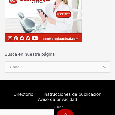
Busca en nuestra página
B
u
s
c
a
Directorio
Instrucciones de publicación
r
Aviso de privacidad
p
Buscar
o