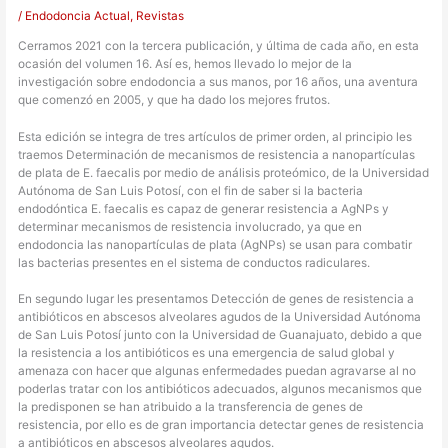
/
Endodoncia Actual
,
Revistas
Cerramos 2021 con la tercera publicación, y última de cada año, en esta
ocasión del volumen 16. Así es, hemos llevado lo mejor de la
investigación sobre endodoncia a sus manos, por 16 años, una aventura
que comenzó en 2005, y que ha dado los mejores frutos.
Esta edición se integra de tres artículos de primer orden, al principio les
traemos Determinación de mecanismos de resistencia a nanopartículas
de plata de E. faecalis por medio de análisis proteómico, de la Universidad
Autónoma de San Luis Potosí, con el fin de saber si la bacteria
endodóntica E. faecalis es capaz de generar resistencia a AgNPs y
determinar mecanismos de resistencia involucrado, ya que en
endodoncia las nanopartículas de plata (AgNPs) se usan para combatir
las bacterias presentes en el sistema de conductos radiculares.
En segundo lugar les presentamos Detección de genes de resistencia a
antibióticos en abscesos alveolares agudos de la Universidad Autónoma
de San Luis Potosí junto con la Universidad de Guanajuato, debido a que
la resistencia a los antibióticos es una emergencia de salud global y
amenaza con hacer que algunas enfermedades puedan agravarse al no
poderlas tratar con los antibióticos adecuados, algunos mecanismos que
la predisponen se han atribuido a la transferencia de genes de
resistencia, por ello es de gran importancia detectar genes de resistencia
a antibióticos en abscesos alveolares agudos.