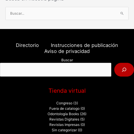
B
u
s
c
a
Directorio
Instrucciones de publicación
r
Aviso de privacidad
p
Buscar
o
r
:
Tienda virtual
Congreso
(3)
Fuera de catalogo
(0)
Odontología Books
(26)
Revistas Digitales
(5)
Revistas Impresas
(0)
Sin categorizar
(0)