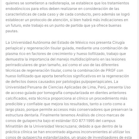
quienes se sometieron a radioterapia, se establece que los tratamientos
endodóncicos para ellos deben realizarse en consideración de las
características de cada caso y de cada conducto, pero además se logró
establecer un protocolo de atención, si bien habrá más indicaciones en
un futuro, este trabajo es un punto de partida que ya ofrece buenas
pautas.
La Universidad Autónoma del Estado de México nos presenta Cirugía
periapical y regeneración tisular guiada, mediante una combinación de
plasma rico en factores de crecimiento y hueso liofilizado, trabajo que
demuestra la importancia del manejo multidisciplinario en las lesiones
perirradiculares de gran tamaño, así como el uso de las diferentes
técnicas de regeneración tisular, como la combinación de PRGF con
hueso liofilizado que aporta beneficios significativos en la regeneración
de defectos óseos causados por patologías pulpoperiapicales. La
Universidad Peruana de Ciencias Aplicadas de Lima, Perú, presenta Uso
de acceso guiado por tomografía computarizada en dientes anteriores
calcificados, esta técnica proporciona al clínico un procedimiento más
predicible y confiable que mejora los resultados, tanto a corto como a
largo plazo, porque permite accesos más conservadores que preservan la
estructura dentaria. Finalmente tenemos Análisis de cinco marcas de
conos de gutapercha bajo el estándar ISO 877:1995 del campus
Minatitlán de la Universidad Veracruzana; debido a que dentro de la
práctica clínica se han encontrado algunos inconvenientes al utilizar los
conos de gutapercha estandarizados, un grupo de investigadores de esta