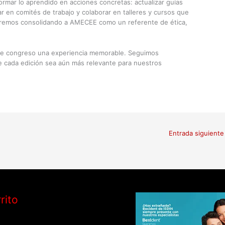
ormar lo aprendido en acciones concretas: actualizar guías
par en comités de trabajo y colaborar en talleres y cursos que
iremos consolidando a AMECEE como un referente de ética,
te congreso una experiencia memorable. Seguimos
e cada edición sea aún más relevante para nuestros
Entrada siguient
rito