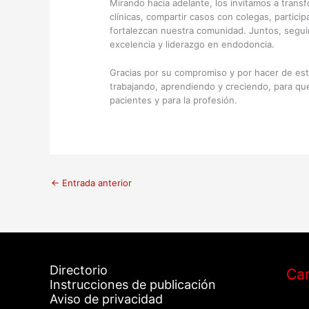
Mirando hacia adelante, los invitamos a transf
clínicas, compartir casos con colegas, partici
fortalezcan nuestra comunidad. Juntos, segu
excelencia y liderazgo en endodoncia.
Gracias por su compromiso y por hacer de es
trabajando, aprendiendo y creciendo, para qu
pacientes y para la profesión.
←
Entrada anterior
Directorio
Car
Instrucciones de publicación
Aviso de privacidad