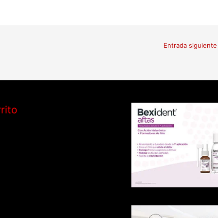
Entrada siguient
rito