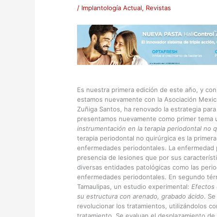
/
Implantología Actual
,
Revistas
Es nuestra primera edición de este año, y con
estamos nuevamente con la Asociación Mexican
Zuñiga Santos, ha renovado la estrategia para
presentamos nuevamente como primer tema un
instrumentación en la terapia periodontal no 
terapia periodontal no quirúrgica es la primer
enfermedades periodontales. La enfermedad pe
presencia de lesiones que por sus característic
diversas entidades patológicas como las perio
enfermedades periodontales. En segundo tér
Tamaulipas, un estudio experimental:
Efectos 
su estructura con arenado, grabado ácido
. Se
revolucionar los tratamientos, utilizándolos c
tratamiento. Se evaluan el desplazamiento de 