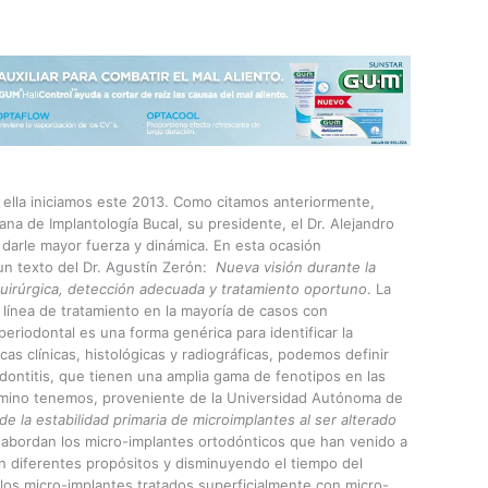
 ella iniciamos este 2013. Como citamos anteriormente,
a de Implantología Bucal, su presidente, el Dr. Alejandro
 darle mayor fuerza y dinámica. En esta ocasión
 texto del Dr. Agustín Zerón:
Nueva visión durante la
quirúrgica, detección adecuada y tratamiento oportuno
. La
a línea de tratamiento en la mayoría de casos con
riodontal es una forma genérica para identificar la
as clínicas, histológicas y radiográficas, podemos definir
dontitis, que tienen una amplia gama de fenotipos en las
mino tenemos, proveniente de la Universidad Autónoma de
de la estabilidad primaria de microimplantes al ser alterado
 abordan los micro-implantes ortodónticos que han venido a
on diferentes propósitos y disminuyendo el tiempo del
los micro-implantes tratados superficialmente con micro-