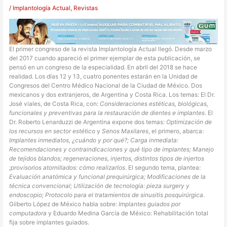
/
Implantología Actual
,
Revistas
E
l
primer congreso de la revista Implantología Actual llegó. Desde marzo
del 2017 cuando apareció el primer ejemplar de esta publicación, se
pensó en un congreso de la especialidad. En abril del 2018 se hace
realidad. Los días 12 y 13, cuatro ponentes estarán en la Unidad de
Congresos del Centro Médico Nacional de la Ciudad de México. Dos
mexicanos y dos extranjeros, de Argentina y Costa Rica. Los temas: El Dr.
José viales, de Costa Rica, con:
Consideraciones estéticas, biológicas,
funcionales y preventivas para la restauración de dientes e implantes
. El
Dr. Roberto Lenarduzzi de Argentina expone dos temas:
Optimización de
los recursos en sector estético
y
Senos Maxilares
, el primero, abarca:
Implantes inmediatos, ¿cuándo y por qué?; Carga inmediata:
Recomendaciones y contraindicaciones y qué tipo de implantes; Manejo
de tejidos blandos; regeneraciones, injertos, distintos tipos de injertos
;provisorios atornillados: cómo realizarlos
. El segundo tema, plantea:
Evaluación anatómica y funcional prequirúrgica; Modificaciones de la
técnica convencional; Utilización de tecnología: pieza surgery y
endoscopio; Protocolo para el tratamientos de sinusitis posquirúrgica
.
Gilberto López de México habla sobre:
Implantes guiados por
computadora
y Eduardo Medina García de México: Rehabilitación total
fija sobre implantes guiados.