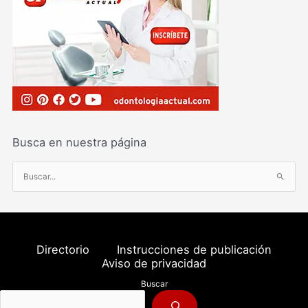
Busca en nuestra página
B
u
s
c
a
Directorio
Instrucciones de publicación
r
Aviso de privacidad
p
Buscar
o
r