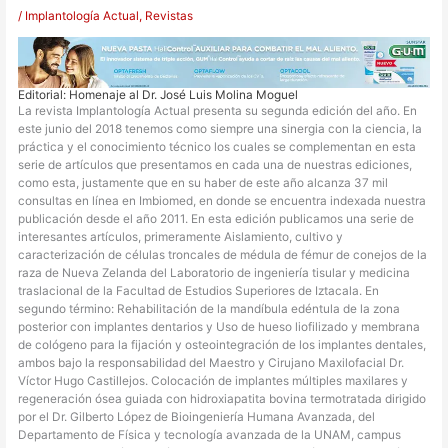
/
Implantología Actual
,
Revistas
Editorial: Homenaje al Dr. José Luis Molina Moguel
La revista Implantología Actual presenta su segunda edición del año. En
este junio del 2018 tenemos como siempre una sinergia con la ciencia, la
práctica y el conocimiento técnico los cuales se complementan en esta
serie de artículos que presentamos en cada una de nuestras ediciones,
como esta, justamente que en su haber de este año alcanza 37 mil
consultas en línea en Imbiomed, en donde se encuentra indexada nuestra
publicación desde el año 2011. En esta edición publicamos una serie de
interesantes artículos, primeramente Aislamiento, cultivo y
caracterización de células troncales de médula de fémur de conejos de la
raza de Nueva Zelanda del Laboratorio de ingeniería tisular y medicina
traslacional de la Facultad de Estudios Superiores de Iztacala. En
segundo término: Rehabilitación de la mandíbula edéntula de la zona
posterior con implantes dentarios y Uso de hueso liofilizado y membrana
de cológeno para la fijación y osteointegración de los implantes dentales,
ambos bajo la responsabilidad del Maestro y Cirujano Maxilofacial Dr.
Víctor Hugo Castillejos. Colocación de implantes múltiples maxilares y
regeneración ósea guiada con hidroxiapatita bovina termotratada dirigido
por el Dr. Gilberto López de Bioingeniería Humana Avanzada, del
Departamento de Física y tecnología avanzada de la UNAM, campus