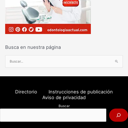
Busca en nuestra página
B
u
s
c
a
Directorio
Instrucciones de publicación
r
Aviso de privacidad
p
Buscar
o
r
: