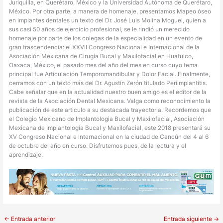
Juriquilla, en Querétaro, México y la Universidad Autónoma de Querétaro,
México. Por otra parte, a manera de homenaje, presentamos Mapeo óseo
en implantes dentales un texto del Dr. José Luis Molina Moguel, quien a
sus casi 50 años de ejercicio profesional, se le rindió un merecido
homenaje por parte de los colegas de la especialidad en un evento de
gran trascendencia: el XXVII Congreso Nacional e Internacional de la
Asociación Mexicana de Cirugía Bucal y Maxilofacial en Huatulco,
Oaxaca, México, el pasado mes del año del mes en curso cuyo tema
principal fue Articulación Temporomandibular y Dolor Facial. Finalmente,
cerramos con un texto más del Dr. Agustín Zerón titulado Periimplantitis.
Cabe señalar que en la actualidad nuestro buen amigo es el editor de la
revista de la Asociación Dental Mexicana. Valga como reconocimiento la
publicación de este articulo a su destacada trayectoria. Recordemos que
el Colegio Mexicano de Implantologia Bucal y Maxilofacial, Asociación
Mexicana de Implantología Bucal y Maxilofacial, este 2018 presentará su
XV Congreso Nacional e Internacional en la ciudad de Cancún del 4 al 6
de octubre del año en curso. Disfrutemos pues, de la lectura y el
aprendizaje.
←
Entrada anterior
Entrada siguiente
→