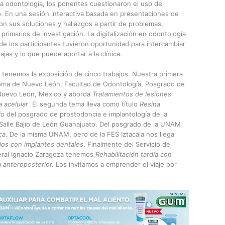
 la odontología, los ponentes cuestionaron el uso de
io. En una sesión interactiva basada en presentaciones de
n sus soluciones y hallazgos a partir de problemas,
rimarios de investigación. La digitalización en odontología
e los participantes tuvieron oportunidad para intercambiar
as y lo que puede aportar a la clínica.
 tenemos la exposición de cinco trabajos. Nuestra primera
noma de Nuevo León, Facultad de Odontología, Posgrado de
 Nuevo León, México y aborda
Tratamientos de lesiones
a acelular
. El segunda tema lleva como título
Resina
io
del posgrado de prostodoncia e implantología de la
 Salle Bajío de León Guanajuato. Del posgrado de la UNAM
ca
. De la misma UNAM, pero de la FES Iztacala nos llega
dos con implantes dentales
. Finalmente del Servicio de
neral Ignacio Zaragoza tenemos
Rehabilitación tardía con
 anteroposterior.
Los invitamos a emprender el viaje por