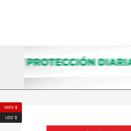
Ir
al
contenido
MXN $
USD $