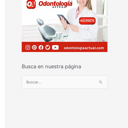
Busca en nuestra página
B
u
s
c
a
r
p