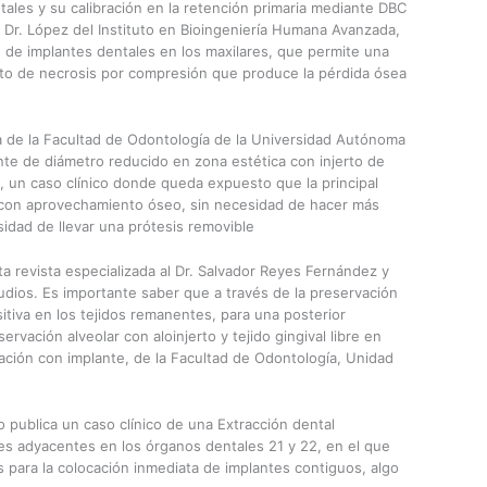
tales y su calibración en la retención primaria mediante DBC
 Dr. López del Instituto en Bioingeniería Humana Avanzada,
 de implantes dentales en los maxilares, que permite una
cto de necrosis por compresión que produce la pérdida ósea
ía de la Facultad de Odontología de la Universidad Autónoma
nte de diámetro reducido en zona estética con injerto de
a, un caso clínico donde queda expuesto que la principal
e con aprovechamiento óseo, sin necesidad de hacer más
idad de llevar una prótesis removible
a revista especializada al Dr. Salvador Reyes Fernández y
udios. Es importante saber que a través de la preservación
sitiva en los tejidos remanentes, para una posterior
rvación alveolar con aloinjerto y tejido gingival libre en
tación con implante, de la Facultad de Odontología, Unidad
 publica un caso clínico de una Extracción dental
es adyacentes en los órganos dentales 21 y 22, en el que
s para la colocación inmediata de implantes contiguos, algo