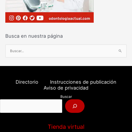
Busca en nuestra página
B
u
s
c
a
Directorio
Instrucciones de publicación
r
Aviso de privacidad
p
Buscar
o
r
:
Tienda virtual