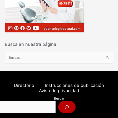
Busca en nuestra página
B
u
s
c
a
Directorio
Instrucciones de publicación
r
Aviso de privacidad
p
Buscar
o
r
: