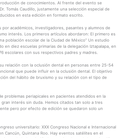
roducción de conocimientos. Al frente del evento se
l Dr. Tomás Caudillo, justamente una selección especial de
ducidos en esta edición en formato escrito.
os por académicos, investigadores, pasantes y alumnos de
umo interés. Los primeros artículos abordaron: El primero es
 una población escolar de la Ciudad de México” Un estudio
ado en diez escuelas primarias de la delegación Iztapalapa, en
76 escolares con sus respectivos padres y madres.
su relación con la oclusión dental en personas entre 25-54
cional que puede influir en la oclusión dental. El objetivo
ución del hábito de bruxismo y su relación con el tipo de
 de problemas periapicales en pacientes atendidos en la
 gran interés sin duda. Hemos citados tan solo a tres
mente pero por efecto de edición se quedaron solo un
ngreso universitario: XXX Congreso Nacional e Internacional
en Cancún, Quintana Roo. Hay eventos satélites en el