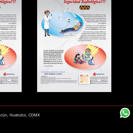
ncún, Huatulco, CDMX