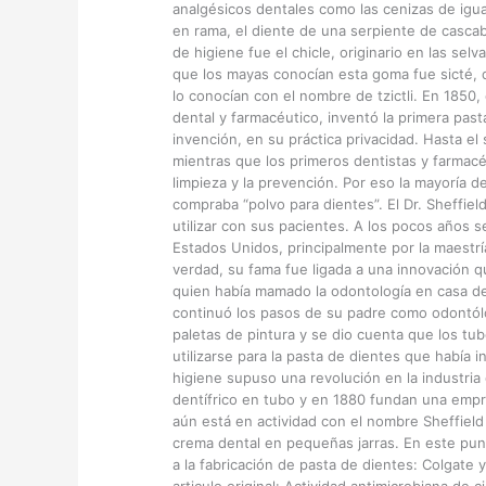
analgésicos dentales como las cenizas de igua
en rama, el diente de una serpiente de cascabe
de higiene fue el chicle, originario en las se
que los mayas conocían esta goma fue sicté, qu
lo conocían con el nombre de tzictli. En 1850
dental y farmacéutico, inventó la primera pasta
invención, en su práctica privacidad. Hasta el
mientras que los primeros dentistas y farmac
limpieza y la prevención. Por eso la mayoría d
compraba “polvo para dientes”. El Dr. Sheffiel
utilizar con sus pacientes. A los pocos años s
Estados Unidos, principalmente por la maestrí
verdad, su fama fue ligada a una innovación que
quien había mamado la odontología en casa d
continuó los pasos de su padre como odontólo
paletas de pintura y se dio cuenta que los tub
utilizarse para la pasta de dientes que había
higiene supuso una revolución en la industria 
dentífrico en tubo y en 1880 fundan una empr
aún está en actividad con el nombre Sheffiel
crema dental en pequeñas jarras. En este p
a la fabricación de pasta de dientes: Colgate y
articulo original: Actividad antimicrobiana de 