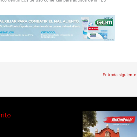
Entrada siguient
rito