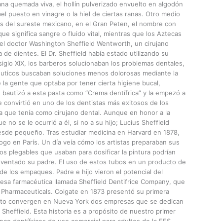
na quemada viva, el hollín pulverizado envuelto en algodón
l puesto en vinagre o la hiel de ciertas ranas. Otro medio
lvas del sureste mexicano, en el Gran Peten, el nombre con
e significa sangre o fluido vital, mientras que los Aztecas
, el doctor Washington Sheffield Wentworth, un cirujano
 de dientes. El Dr. Sheffield había estado utilizando su
 siglo XIX, los barberos solucionaban los problemas dentales,
éuticos buscaban soluciones menos dolorosas mediante la
e la gente que optaba por tener cierta higiene bucal,
d bautizó a esta pasta como “Crema dentífrica” y la empezó a
e convirtió en uno de los dentistas más exitosos de los
a que tenía como cirujano dental. Aunque en honor a la
 no se le ocurrió a él, si no a su hijo; Lucius Sheffield
esde pequeño. Tras estudiar medicina en Harvard en 1878,
go en París. Un día veía cómo los artistas preparaban sus
os plegables que usaban para dosificar la pintura podrían
 inventado su padre. El uso de estos tubos en un producto de
de los empaques. Padre e hijo vieron el potencial del
esa farmacéutica llamada Sheffield Dentifrice Company, que
d Pharmaceuticals. Colgate en 1873 presentó su primera
unto convergen en Nueva York dos empresas que se dedican
 Sheffield. Esta historia es a propósito de nuestro primer
cinco dentífricos de uso comercial para adultos de la FES