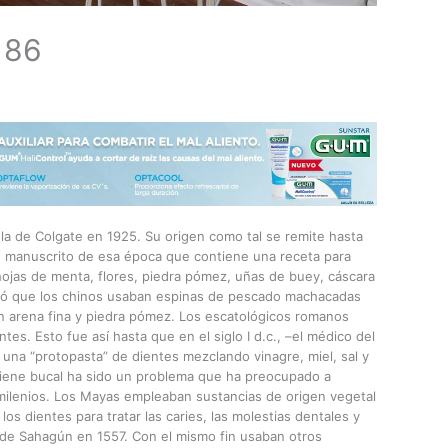
186
 la de Colgate en 1925. Su origen como tal se remite hasta
un manuscrito de esa época que contiene una receta para
hojas de menta, flores, piedra pómez, uñas de buey, cáscara
ró que los chinos usaban espinas de pescado machacadas
on arena fina y piedra pómez. Los escatológicos romanos
es. Esto fue así hasta que en el siglo I d.c., –el médico del
una “protopasta” de dientes mezclando vinagre, miel, sal y
igiene bucal ha sido un problema que ha preocupado a
e milenios. Los Mayas empleaban sustancias de origen vegetal
los dientes para tratar las caries, las molestias dentales y
o de Sahagún en 1557. Con el mismo fin usaban otros