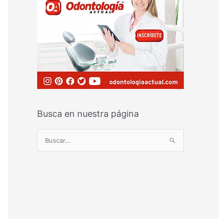
Busca en nuestra página
B
u
s
c
a
r
p