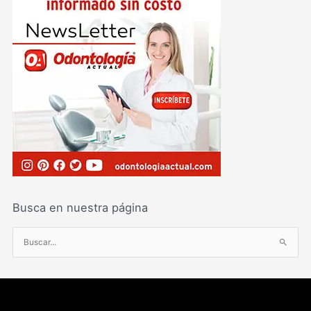
Busca en nuestra página
B
u
s
c
a