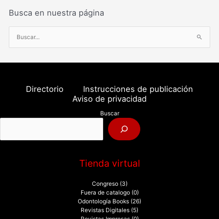
Busca en nuestra página
B
u
s
c
a
Directorio
Instrucciones de publicación
r
Aviso de privacidad
p
Buscar
o
r
:
Tienda virtual
Congreso
(3)
Fuera de catalogo
(0)
Odontología Books
(26)
Revistas Digitales
(5)