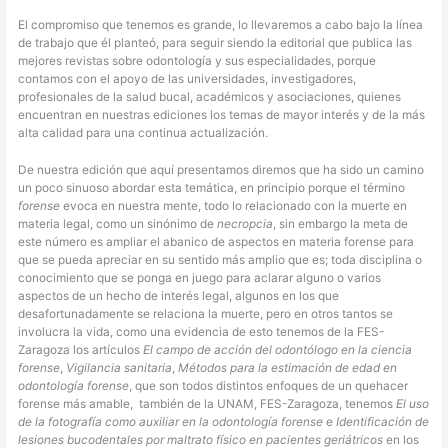
El compromiso que tenemos es grande, lo llevaremos a cabo bajo la línea
de trabajo que él planteó, para seguir siendo la editorial que publica las
mejores revistas sobre odontología y sus especialidades, porque
contamos con el apoyo de las universidades, investigadores,
profesionales de la salud bucal, académicos y asociaciones, quienes
encuentran en nuestras ediciones los temas de mayor interés y de la más
alta calidad para una continua actualización.
De nuestra edición que aquí presentamos diremos que ha sido un camino
un poco sinuoso abordar esta temática, en principio porque el término
forense
evoca en nuestra mente, todo lo relacionado con la muerte en
materia legal, como un sinónimo de
necropcia
, sin embargo la meta de
este número es ampliar el abanico de aspectos en materia forense para
que se pueda apreciar en su sentido más amplio que es; toda disciplina o
conocimiento que se ponga en juego para aclarar alguno o varios
aspectos de un hecho de interés legal, algunos en los que
desafortunadamente se relaciona la muerte, pero en otros tantos se
involucra la vida, como una evidencia de esto tenemos de la FES-
Zaragoza los artículos
El campo de acción del odontólogo en la ciencia
forense
,
Vigilancia sanitaria
,
Métodos para la estimación de edad en
odontología forense
, que son todos distintos enfoques de un quehacer
forense más amable,
también de la UNAM, FES-Zaragoza, tenemos
El uso
de la fotografía como auxiliar en la odontología forense
e
Identificación de
lesiones bucodentales por maltrato físico en pacientes geriátricos
en los