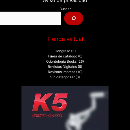
Aviso de privacidad
p
Buscar
o
r
:
Tienda virtual
Congreso
(3)
Fuera de catalogo
(0)
Odontología Books
(26)
Revistas Digitales
(5)
Revistas Impresas
(0)
Sin categorizar
(0)