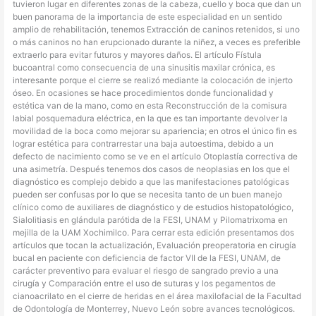
tuvieron lugar en diferentes zonas de la cabeza, cuello y boca que dan un
buen panorama de la importancia de este especialidad en un sentido
amplio de rehabilitación, tenemos Extracción de caninos retenidos, si uno
o más caninos no han erupcionado durante la niñez, a veces es preferible
extraerlo para evitar futuros y mayores daños. El artículo Fístula
bucoantral como consecuencia de una sinusitis maxilar crónica, es
interesante porque el cierre se realizó mediante la colocación de injerto
óseo. En ocasiones se hace procedimientos donde funcionalidad y
estética van de la mano, como en esta Reconstrucción de la comisura
labial posquemadura eléctrica, en la que es tan importante devolver la
movilidad de la boca como mejorar su apariencia; en otros el único fin es
lograr estética para contrarrestar una baja autoestima, debido a un
defecto de nacimiento como se ve en el artículo Otoplastía correctiva de
una asimetría. Después tenemos dos casos de neoplasias en los que el
diagnóstico es complejo debido a que las manifestaciones patológicas
pueden ser confusas por lo que se necesita tanto de un buen manejo
clínico como de auxiliares de diagnóstico y de estudios histopatológico,
Sialolitiasis en glándula parótida de la FESI, UNAM y Pilomatrixoma en
mejilla de la UAM Xochimilco. Para cerrar esta edición presentamos dos
artículos que tocan la actualización, Evaluación preoperatoria en cirugía
bucal en paciente con deficiencia de factor VII de la FESI, UNAM, de
carácter preventivo para evaluar el riesgo de sangrado previo a una
cirugía y Comparación entre el uso de suturas y los pegamentos de
cianoacrilato en el cierre de heridas en el área maxilofacial de la Facultad
de Odontología de Monterrey, Nuevo León sobre avances tecnológicos.