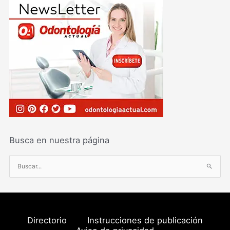
Busca en nuestra página
B
u
s
c
a
Directorio
Instrucciones de publicación
r