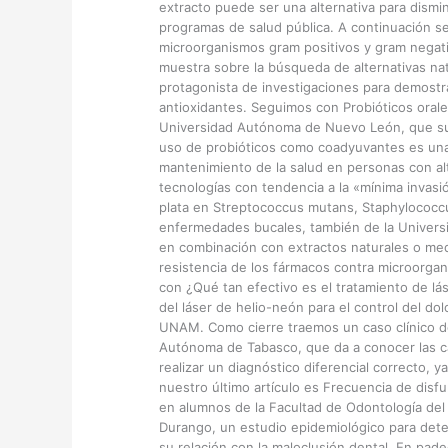
extracto puede ser una alternativa para dismin
programas de salud pública. A continuación se
microorganismos gram positivos y gram negat
muestra sobre la búsqueda de alternativas na
protagonista de investigaciones para demostra
antioxidantes. Seguimos con Probióticos orale
Universidad Autónoma de Nuevo León, que sugi
uso de probióticos como coadyuvantes es una h
mantenimiento de la salud en personas con al
tecnologías con tendencia a la «mínima invasi
plata en Streptococcus mutans, Staphylococcu
enfermedades bucales, también de la Univers
en combinación con extractos naturales o med
resistencia de los fármacos contra microorgan
con ¿Qué tan efectivo es el tratamiento de láse
del láser de helio-neón para el control del dol
UNAM. Como cierre traemos un caso clínico de 
Autónoma de Tabasco, que da a conocer las car
realizar un diagnóstico diferencial correcto, 
nuestro último artículo es Frecuencia de disf
en alumnos de la Facultad de Odontología del
Durango, un estudio epidemiológico para dete
su relación con la maloclusión dental. En pade