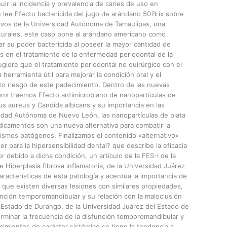
uir la incidencia y prevalencia de caries de uso en
 lee Efecto bactericida del jugo de arándano 50 Brix sobre
ivos de la Universidad Autónoma de Tamaulipas, una
turales, este caso pone al arándano americano como
r su poder bactericida al poseer la mayor cantidad de
s en el tratamiento de la enfermedad periodontal de la
ere que el tratamiento periodontal no quirúrgico con el
erramienta útil para mejorar la condición oral y el
to riesgo de este padecimiento. Dentro de las nuevas
ón» traemos Efecto antimicrobiano de nanopartículas de
s aureus y Candida albicans y su importancia en las
idad Autónoma de Nuevo León, las nanopartículas de plata
icamentos son una nueva alternativa para combatir la
ismos patógenos. Finalizamos el contenido «alternativo»
r para la hipersensibilidad dental? que describe la eficacia
or debido a dicha condición, un artículo de la FES-I de la
Hiperplasia fibrosa inflamatoria, de la Universidad Juárez
acterísticas de esta patología y acentúa la importancia de
ya que existen diversas lesiones con similares propiedades,
unción temporomandibular y su relación con la maloclusión
 Estado de Durango, de la Universidad Juárez del Estado de
rminar la frecuencia de la disfunción temporomandibular y
cimientos de carácter sistémico se tiene la tendencia a