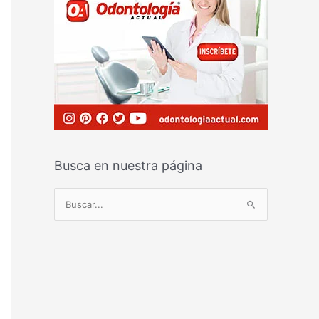
Busca en nuestra página
B
u
s
c
a
r
p