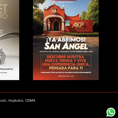
ncún, Huatulco, CDMX