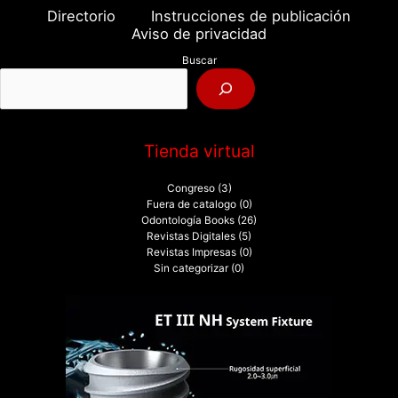
a
Directorio
Instrucciones de publicación
r
Aviso de privacidad
p
Buscar
o
r
:
Tienda virtual
Congreso
(3)
Fuera de catalogo
(0)
Odontología Books
(26)
Revistas Digitales
(5)
Revistas Impresas
(0)
Sin categorizar
(0)