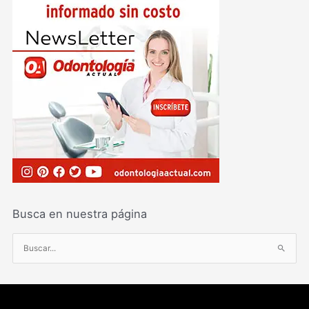
Busca en nuestra página
B
u
s
c