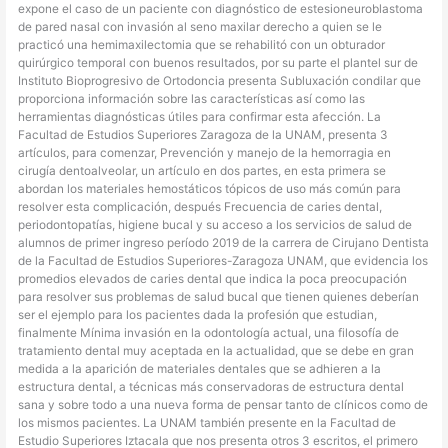
expone el caso de un paciente con diagnóstico de estesioneuroblastoma
de pared nasal con invasión al seno maxilar derecho a quien se le
practicó una hemimaxilectomia que se rehabilitó con un obturador
quirúrgico temporal con buenos resultados, por su parte el plantel sur de
Instituto Bioprogresivo de Ortodoncia presenta Subluxación condilar que
proporciona información sobre las características así como las
herramientas diagnósticas útiles para confirmar esta afección. La
Facultad de Estudios Superiores Zaragoza de la UNAM, presenta 3
artículos, para comenzar, Prevención y manejo de la hemorragia en
cirugía dentoalveolar, un artículo en dos partes, en esta primera se
abordan los materiales hemostáticos tópicos de uso más común para
resolver esta complicación, después Frecuencia de caries dental,
periodontopatías, higiene bucal y su acceso a los servicios de salud de
alumnos de primer ingreso período 2019 de la carrera de Cirujano Dentista
de la Facultad de Estudios Superiores-Zaragoza UNAM, que evidencia los
promedios elevados de caries dental que indica la poca preocupación
para resolver sus problemas de salud bucal que tienen quienes deberían
ser el ejemplo para los pacientes dada la profesión que estudian,
finalmente Mínima invasión en la odontología actual, una filosofía de
tratamiento dental muy aceptada en la actualidad, que se debe en gran
medida a la aparición de materiales dentales que se adhieren a la
estructura dental, a técnicas más conservadoras de estructura dental
sana y sobre todo a una nueva forma de pensar tanto de clínicos como de
los mismos pacientes. La UNAM también presente en la Facultad de
Estudio Superiores Iztacala que nos presenta otros 3 escritos, el primero