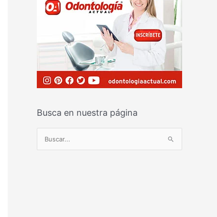
Busca en nuestra página
B
u
s
c
a
r
p