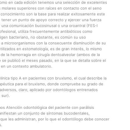
 Como en cada edición tenemos una selección de excelentes
os molares superiores con raíces en contacto con el seno
 conocimiento son la base para realizar exitosamente este
 tener un punto de apoyo correcto y ejercer una fuerza
r una comunicación bucosinusal o una oroantral (FES-I
ofesional, utiliza frecuentemente antibióticos como
rigen bacteriano, no obstante, es común su uso
ia a microorganismos con la consecuente disminución de su
 utilizados en estomatología, es de gran interés, lo mismo
de la hemorragia en cirugía dentoalveolar (ambos de la
se publicó el meses pasado, en la que se detalla sobre el
a en un contexto ambulatorio.
línica tipo A en pacientes con bruxismo, el cual describe la
rapéutica para el bruxismo, donde comprueba su grado de
 adversos, claro, aplicado por odontólogos entrenados
 sur).
os Atención odontológica del paciente con parálisis
manifiestan un conjunto de síntomas bucodentales,
 que les administran, por lo que el odontólogo debe conocer
s.