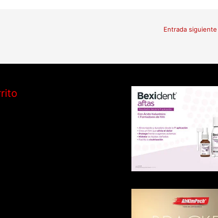
Entrada siguient
rito