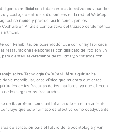
teligencia artificial son totalmente automatizados y pueden
erzo y costo, de entre los disponibles en la red, el WebCeph
agnóstico rápido y preciso, así lo concluyen los
 Coahuila en Análisis comparativo del trazado cefalométrico
artificial.
te con Rehabilitación posendodóncica con onlay fabricada
s restauraciones elaboradas con disilicato de litio son un
o, para dientes severamente destruidos y/o tratados con
trabajo sobre Tecnología CAD/CAM (férula quirúrgica
ra doble mandibular, caso clínico que muestra que estos
irúrgico de las fracturas de los maxilares, ya que ofrecen
ión de los segmentos fracturados.
 Uso de ibuprofeno como antiinflamatorio en el tratamiento
ual concluye que este fármaco es efectivo como coadyuvante
rea de aplicación para el futuro de la odontología y van