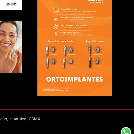
ncún, Huatulco, CDMX