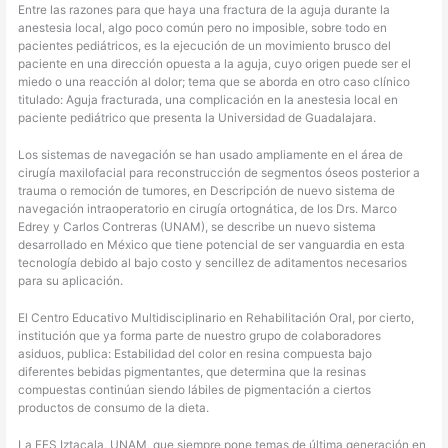
Entre las razones para que haya una fractura de la aguja durante la
anestesia local, algo poco común pero no imposible, sobre todo en
pacientes pediátricos, es la ejecución de un movimiento brusco del
paciente en una dirección opuesta a la aguja, cuyo origen puede ser el
miedo o una reacción al dolor; tema que se aborda en otro caso clínico
titulado: Aguja fracturada, una complicación en la anestesia local en
paciente pediátrico que presenta la Universidad de Guadalajara.
Los sistemas de navegación se han usado ampliamente en el área de
cirugía maxilofacial para reconstrucción de segmentos óseos posterior a
trauma o remoción de tumores, en Descripción de nuevo sistema de
navegación intraoperatorio en cirugía ortognática, de los Drs. Marco
Edrey y Carlos Contreras (UNAM), se describe un nuevo sistema
desarrollado en México que tiene potencial de ser vanguardia en esta
tecnología debido al bajo costo y sencillez de aditamentos necesarios
para su aplicación.
El Centro Educativo Multidisciplinario en Rehabilitación Oral, por cierto,
institución que ya forma parte de nuestro grupo de colaboradores
asiduos, publica: Estabilidad del color en resina compuesta bajo
diferentes bebidas pigmentantes, que determina que la resinas
compuestas continúan siendo lábiles de pigmentación a ciertos
productos de consumo de la dieta.
La FES Iztacala, UNAM, que siempre pone temas de última generación en