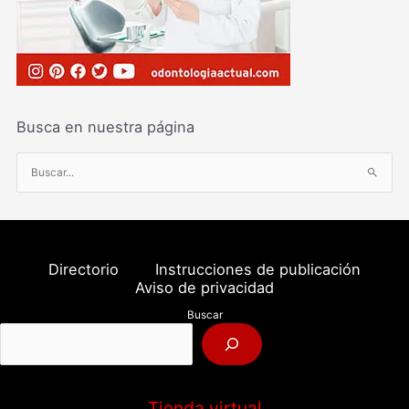
Busca en nuestra página
B
u
s
c
a
Directorio
Instrucciones de publicación
r
Aviso de privacidad
p
Buscar
o
r
:
Tienda virtual