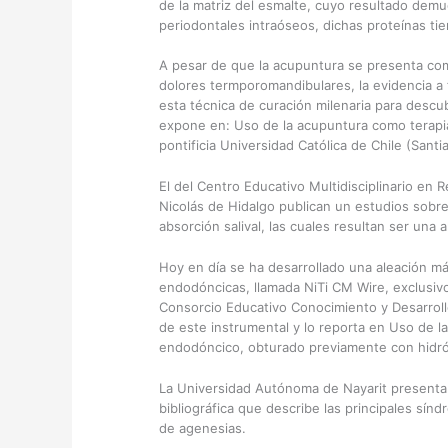
de la matriz del esmalte, cuyo resultado demu
periodontales intraóseos, dichas proteínas tie
A pesar de que la acupuntura se presenta co
dolores termporomandibulares, la evidencia a
esta técnica de curación milenaria para descu
expone en: Uso de la acupuntura como terapi
pontificia Universidad Católica de Chile (Santi
El del Centro Educativo Multidisciplinario en 
Nicolás de Hidalgo publican un estudios sobre
absorción salival, las cuales resultan ser una a
Hoy en día se ha desarrollado una aleación más r
endodóncicas, llamada NiTi CM Wire, exclusivo
Consorcio Educativo Conocimiento y Desarrollo
de este instrumental y lo reporta en Uso de l
endodóncico, obturado previamente con hidró
La Universidad Autónoma de Nayarit presenta
bibliográfica que describe las principales sí
de agenesias.