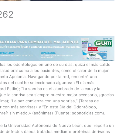
262
dos los odontólogos en uno de su días, quizá el más cálido
salud oral como a los pacientes, como el calor de la mujer
nta Apolonia. Navegando por la red, encontré una
istas del cual he seleccionado algunos: «El día más
d Estlin); “La sonrisa es el alumbrado de la cara y la
Que la sonrisa sea siempre nuestro mejor accesorio, ¡gracias
nima); “La paz comienza con una sonrisa,“ (Teresa de
r con más sonrisas» y “En este Día del Odontólogo,
reír sin miedo,» (anónimas) (Fuente: sdpnoticias.com).
 de la Universidad Autónoma de Nuevo León, que reporta un
 de defectos óseos tratados mediante proteínas derivadas