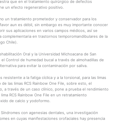
estra que en el tratamiento quirúrgico de defectos
ne un efecto regenerativo positivo.
mo un tratamiento prometedor y conservador para los
 favor aun es débil, sin embargo es muy importante conocer
brir sus aplicaciones en varios campos médicos, así se
a complementaria en trastornos temporomandibulares de la
ago Chile).
Rehabilitación Oral y la Universidad Michoacana de San
 el Control de humedad bucal a través de almohadillas de
lternativa para evitar la contaminación por saliva.
esistente a la fatiga cíclica y a la torsional, para las limas
 de las limas RCS Rainbow One File, sobre esto, el
, a través de un caso clínico, pone a prueba el rendimiento
a lima RCS Rainbow One File en un retratamiento
xido de calcio y yodoformo.
 Síndromes con agenesias dentales, una investigación
ndromes en cuyas manifestaciones orofaciales hay presencia