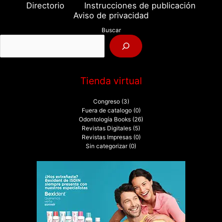
a
Directorio
Instrucciones de publicación
r
Aviso de privacidad
p
Buscar
o
r
:
Tienda virtual
Congreso
(3)
Fuera de catalogo
(0)
Odontología Books
(26)
Revistas Digitales
(5)
Revistas Impresas
(0)
Sin categorizar
(0)