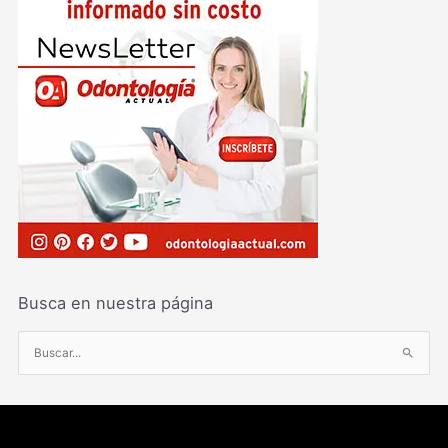
Busca en nuestra página
B
u
s
c