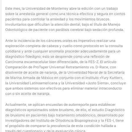
Este mes, la Universidad de Monterrey abre la edición con un trabajo
sobre la anestesia general como una técnica efectiva y segura en ciertos
pacientes para controlar la ansiedad y los movimientos bruscos
involuntarios que dificultan la atención dental, bajo el título de Manejo
Odontológico de paciente con parálisis cerebral bajo sedación profunda.
Ante la incidencia de los cánceres orales es imperativo realizar una
exploración completa de cabeza y cuello como protocolo en la consulta
cotidiana y ante cualquier anomalía proceder adecuadamente para un
diagnóstico fidedigno; esto se desprende como una reflexión de
Carcinoma escamocelular bien diferenciado, de la FES-Z. El artículo
Comparación de ProTaper Universal Retratamiento vs. D-Race, con
disolvente de aceite de naranja, de la Universidad Naval de la Secretaría
de Marina Armada de México en conjunto con el Instituto «Yury Kuttler»,
la Universidad Latinoamericana y la Universidad «Justo Sierra», concluye
que ambos sistemas son efectivos para eliminar material intraconducto
con o sin aceite de naranja.
Actualmente, se aplican encuestas de autorreporte para establecer
diagnósticos aproximados sobre bruxismo, de ello, el estudio Diagnóstico
de bruxismo en pacientes bajo tratamiento ortodóncico, desarrollado por
investigadores del Instituto de Ortodoncia Bioprogresiva y la FES-I, tiene
el propósito de comparar la prevalencia de esta condición hallada a
través del cuestionario y de la evaluación clínica.