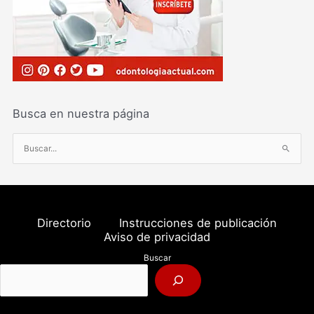
Busca en nuestra página
B
u
s
c
a
Directorio
Instrucciones de publicación
r
Aviso de privacidad
p
Buscar
o
r
: