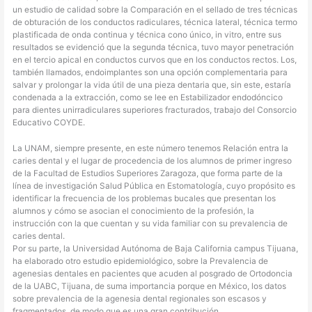
un estudio de calidad sobre la Comparación en el sellado de tres técnicas
de obturación de los conductos radiculares, técnica lateral, técnica termo
plastificada de onda continua y técnica cono único, in vitro, entre sus
resultados se evidenció que la segunda técnica, tuvo mayor penetración
en el tercio apical en conductos curvos que en los conductos rectos. Los,
también llamados, endoimplantes son una opción complementaria para
salvar y prolongar la vida útil de una pieza dentaria que, sin este, estaría
condenada a la extracción, como se lee en Estabilizador endodóncico
para dientes unirradiculares superiores fracturados, trabajo del Consorcio
Educativo COYDE.
La UNAM, siempre presente, en este número tenemos Relación entra la
caries dental y el lugar de procedencia de los alumnos de primer ingreso
de la Facultad de Estudios Superiores Zaragoza, que forma parte de la
línea de investigación Salud Pública en Estomatología, cuyo propósito es
identificar la frecuencia de los problemas bucales que presentan los
alumnos y cómo se asocian el conocimiento de la profesión, la
instrucción con la que cuentan y su vida familiar con su prevalencia de
caries dental.
Por su parte, la Universidad Autónoma de Baja California campus Tijuana,
ha elaborado otro estudio epidemiológico, sobre la Prevalencia de
agenesias dentales en pacientes que acuden al posgrado de Ortodoncia
de la UABC, Tijuana, de suma importancia porque en México, los datos
sobre prevalencia de la agenesia dental regionales son escasos y
fragmentados, de modo que es una gran contribución.