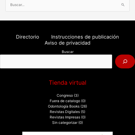
B
u
s
c
a
Directorio
Instrucciones de publicación
r
Aviso de privacidad
p
Buscar
o
r
:
Tienda virtual
Congreso
(3)
Fuera de catalogo
(0)
Odontología Books
(26)
Revistas Digitales
(5)
Revistas Impresas
(0)
Sin categorizar
(0)