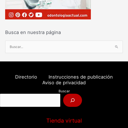
Busca en nuestra página
B
u
s
c
a
Directorio
Instrucciones de publicación
r
Aviso de privacidad
p
Buscar
o
r
:
Tienda virtual