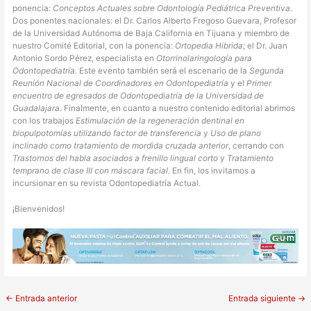
ponencia:
Conceptos Actuales sobre Odontología Pediátrica Preventiva
.
Dos ponentes nacionales: el Dr. Carlos Alberto Fregoso Guevara, Profesor
de la Universidad Autónoma de Baja California en Tijuana y miembro de
nuestro Comité Editorial, con la ponencia:
Ortopedia Hibrida
; el Dr. Juan
Antonio Sordo Pérez, especialista en
Otorrinolaringología para
Odontopediatría.
Este evento también será el escenario de la
Segunda
Reunión Nacional de Coordinadores en Odontopediatría
y el
Primer
encuentro de egresados de Odontopediatría de la Universidad de
Guadalajara
. Finalmente, en cuanto a nuestro contenido editorial abrimos
con los trabajos
Estimulación de la regeneración dentinal en
biopulpotomías utilizando factor de transferencia
y
Uso de plano
inclinado como tratamiento de mordida cruzada anterior
, cerrando con
Trastornos del habla asociados a frenillo lingual corto
y
Tratamiento
temprano de clase III con máscara facial
. En fin, los invitamos a
incursionar en su revista Odontopediatría Actual.
¡Bienvenidos!
←
Entrada anterior
Entrada siguiente
→