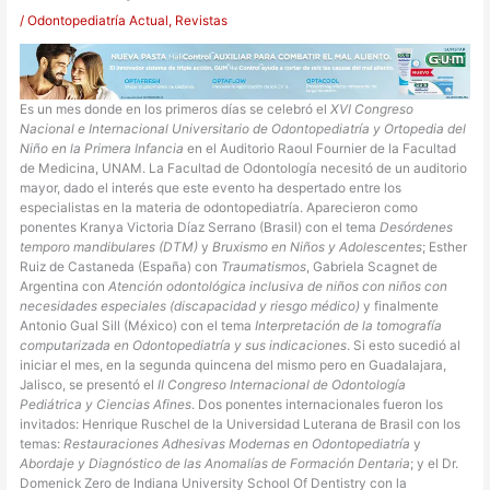
/
Odontopediatría Actual
,
Revistas
Es un mes donde en los primeros días se celebró el
XVI Congreso
Nacional e Internacional Universitario de Odontopediatría y Ortopedia del
Niño en la Primera Infancia
en el Auditorio Raoul Fournier de la Facultad
de Medicina, UNAM. La Facultad de Odontología necesitó de un auditorio
mayor, dado el interés que este evento ha despertado entre los
especialistas en la materia de odontopediatría. Aparecieron como
ponentes Kranya Victoria Díaz Serrano (Brasil) con el tema
Desórdenes
temporo mandibulares (DTM)
y
Bruxismo en Niños y Adolescentes
; Esther
Ruiz de Castaneda (España) con
Traumatismos
, Gabriela Scagnet de
Argentina con
Atención odontológica inclusiva de niños con niños con
necesidades especiales (discapacidad y riesgo médico)
y finalmente
Antonio Gual Sill (México) con el tema
Interpretación de la tomografía
computarizada en Odontopediatría y sus indicaciones
. Si esto sucedió al
iniciar el mes, en la segunda quincena del mismo pero en Guadalajara,
Jalisco, se presentó el
II Congreso Internacional de Odontología
Pediátrica y Ciencias Afines
. Dos ponentes internacionales fueron los
invitados: Henrique Ruschel de la Universidad Luterana de Brasil con los
temas:
Restauraciones Adhesivas Modernas en Odontopediatría
y
Abordaje y Diagnóstico de las Anomalías de Formación Dentaria
; y el Dr.
Domenick Zero de Indiana University School Of Dentistry con la