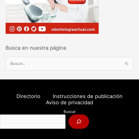
Busca en nuestra página
B
u
s
c
a
Directorio
Instrucciones de publicación
r
Aviso de privacidad
p
Buscar
o
r
: