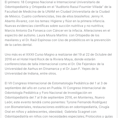
El primero: 18 Congreso Nacional e Internacional Universitario de
Odontopediatría y Ortopedia en el “Auditorio Raoul Fournier Villada” de la
Facultad de Medicina de la UNAM en Ciudad Universitaria de la Ciudad
de México. Cuatro conferencistas, tres de ellos brasileños: Jenny H.
Abanto Álvarez, con los temas: Higiene y flúor en la primera infancia.
Nuevas evidencias científicas sobre succión nutritiva y no nutritiva;
Marcio Antonio Da Fonseca con Cáncer en la infacia. Alteraciones en el
espectro del autismo. Laura Moura Martins con Ortopedia de los
maxilares y el Dr. Raúl Espinosa con Uso de probióticos en la prevención
de la caries dental.
Uno más es el XXXII Curso Magno a realizarse del 19 al 22 de Octubre del
2016 en el Hotel Hard Rock de la Riviera Maya, donde estarán
conferencistas de talla internacional como el Dr. Ole Fejerskov de la
Universidad de Aarhus en Dinamarca y el Dr Juan F. Yepes de la
Universidad de Indiana, entre otros.
El VII Congreso Internacional de Estomatología Pediátrica del 1 al 3 de
septiembre del año en curso en Puebla. IV Congreso Internacional de
Odontología Pediátrica y Foro Nacional de Investigación en
Odontopediatría del 7 al 9 de septiembre 2016, en Monterrey, Nuevo
León; este evento tendrá como ponentes: Tyrone Fernando Rodríguez
con Biomateriales, restauraciones estéticas en odontopediatría, Cirugía
Oral en niños y adolescentes, obesidad; Gabriela Scagnet con
Odontopediatría en niños con necesidades especiales; Protocolos y guías