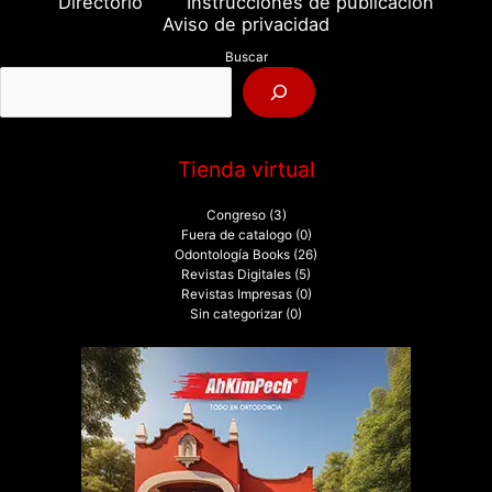
Directorio
Instrucciones de publicación
r
Aviso de privacidad
p
Buscar
o
r
:
Tienda virtual
Congreso
(3)
Fuera de catalogo
(0)
Odontología Books
(26)
Revistas Digitales
(5)
Revistas Impresas
(0)
Sin categorizar
(0)