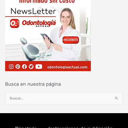
Busca en nuestra página
B
u
s
c
a