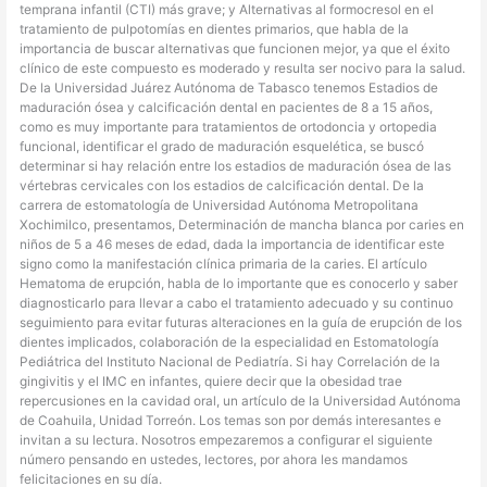
temprana infantil (CTI) más grave; y Alternativas al formocresol en el
tratamiento de pulpotomías en dientes primarios, que habla de la
importancia de buscar alternativas que funcionen mejor, ya que el éxito
clínico de este compuesto es moderado y resulta ser nocivo para la salud.
De la Universidad Juárez Autónoma de Tabasco tenemos Estadios de
maduración ósea y calcificación dental en pacientes de 8 a 15 años,
como es muy importante para tratamientos de ortodoncia y ortopedia
funcional, identificar el grado de maduración esquelética, se buscó
determinar si hay relación entre los estadios de maduración ósea de las
vértebras cervicales con los estadios de calcificación dental. De la
carrera de estomatología de Universidad Autónoma Metropolitana
Xochimilco, presentamos, Determinación de mancha blanca por caries en
niños de 5 a 46 meses de edad, dada la importancia de identificar este
signo como la manifestación clínica primaria de la caries. El artículo
Hematoma de erupción, habla de lo importante que es conocerlo y saber
diagnosticarlo para llevar a cabo el tratamiento adecuado y su continuo
seguimiento para evitar futuras alteraciones en la guía de erupción de los
dientes implicados, colaboración de la especialidad en Estomatología
Pediátrica del Instituto Nacional de Pediatría. Si hay Correlación de la
gingivitis y el IMC en infantes, quiere decir que la obesidad trae
repercusiones en la cavidad oral, un artículo de la Universidad Autónoma
de Coahuila, Unidad Torreón. Los temas son por demás interesantes e
invitan a su lectura. Nosotros empezaremos a configurar el siguiente
número pensando en ustedes, lectores, por ahora les mandamos
felicitaciones en su día.