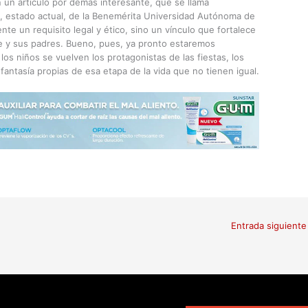
on un artículo por demás interesante, que se llama
, estado actual, de la Benemérita Universidad Autónoma de
e un requisito legal y ético, sino un vínculo que fortalece
nte y sus padres. Bueno, pues, ya pronto estaremos
los niños se vuelven los protagonistas de las fiestas, los
fantasía propias de esa etapa de la vida que no tienen igual.
Entrada siguient