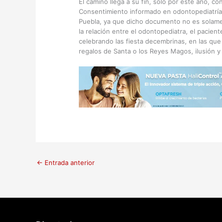
El camino llega a su fin, solo por este año, c
Consentimiento informado en odontopediatría
Puebla, ya que dicho documento no es solament
la relación entre el odontopediatra, el pacie
celebrando las fiesta decembrinas, en las que 
regalos de Santa o los Reyes Magos, ilusión y 
←
Entrada anterior