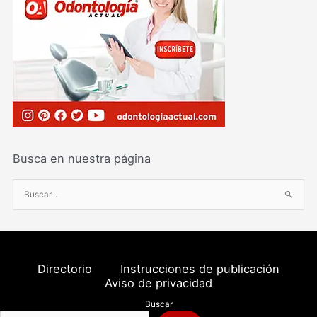
Busca en nuestra página
B
u
s
c
a
Directorio
Instrucciones de publicación
r
Aviso de privacidad
p
Buscar
o