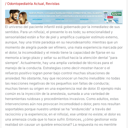
/
Odontopediatría Actual
,
Revistas
El universo del paciente infantil está gobernado por la inmediatez de sus
sentidos. Para un niño(a), el presente lo es todo; su emocionalidad y
sensorialidad están a flor de piel y amplifica cualquier estímulo externo,
aunque, hay una triste paradoja en su neurodesarrollo: mientras que un
momento de alegría puede ser efímero, una mala experiencia marcada por
el dolor, la incomodidad y el miedo tiene la capacidad de fijarse en su
memoria a largo plazo y sellar su actitud hacia la atención dental “para
siempre”. Actualmente, hay una amplia variedad de técnicas para el
manejo de la conducta. Estrategias como
decir-mostrar-hacer
o el
refuerzo positivo
logran poner bajo control muchas situaciones de
ansiedad. No obstante, hay que reconocer un hecho ineludible: no todas
las reacciones negativas de los pequeños son fallas de conducta;
muchas tienen su origen en una experiencia real de dolor. El ejemplo más
común es la inyección de la anestesia, sumada a una variedad de
herramientas ruidosas y procedimientos invasivos. Como adultos, estas
intervenciones aún nos provocan incomodidad o dolor, pero nos resultan
soportables porque nuestro umbral se ha “endurecido” a través del
raciocinio y la experiencia; en el niño(a), ese umbral no existe; el dolor es
una amenaza cruda que lo hace sufrir. Entonces, ¿cómo gestionar esta
realidad sin causar un quiebre emocional? La respuesta no es mentirle