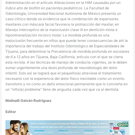
Administración en el artículo
Alteraciones en la HIM causadas por un
índice alto de biofilm en pacientes pediátricos
. La Facultad de
Odontología, Universidad Nacional Autónoma de México presenta un
caso clínico donde se evidencia que la combinación de expansores
maxilares con máscara facial favorece la protracción del maxilar, en
Manejo interceptivo de la maloclusión clase III en dentición mixta e
hipomineralización incisivo molar.
La mordida profunda es una
maloclusión frecuente en niños que puede tener consecuencias de ahí la
importancia del trabajo del Instituto Odontológico de Especialidades de
Tijuana, para determinar la
Prevalencia de mordida profunda en escolares
de 6 a 12 años en Tijuana, Baja California,
artículo con el que se cierra
esta revista. A las técnicas de manejo de conducta vigentes, se le deben
sumar urgentemente una dosis profunda de neurobiología del dolor
infantil. Solo así se logrará que el pequeño(a) atraviese el tratamiento
necesario con la experiencia del dolor físico inevitable como un evento
transitorio y no como un daño emocional permanente que lo convierta en
un “niño(a) problema” lleno de angustia cada vez que va al dentista.
Malinalli Galván Rodríguez
Editor