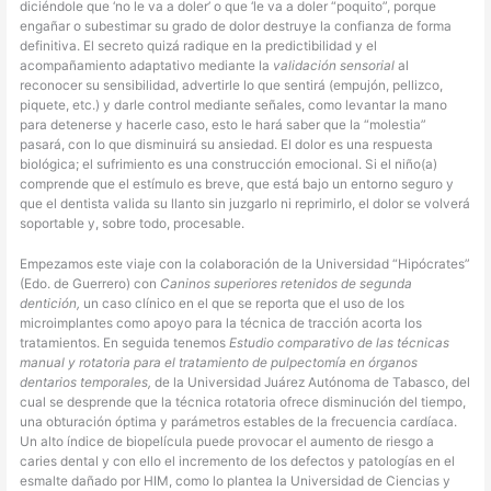
diciéndole que ‘no le va a doler’ o que ‘le va a doler “poquito”, porque
engañar o subestimar su grado de dolor destruye la confianza de forma
definitiva. El secreto quizá radique en la predictibilidad y el
acompañamiento adaptativo mediante la
validación sensorial
al
reconocer su sensibilidad, advertirle lo que sentirá (empujón, pellizco,
piquete, etc.) y darle control mediante señales, como levantar la mano
para detenerse y hacerle caso, esto le hará saber que la “molestia”
pasará, con lo que disminuirá su ansiedad. El dolor es una respuesta
biológica; el sufrimiento es una construcción emocional. Si el niño(a)
comprende que el estímulo es breve, que está bajo un entorno seguro y
que el dentista valida su llanto sin juzgarlo ni reprimirlo, el dolor se volverá
soportable y, sobre todo, procesable.
Empezamos este viaje con la colaboración de la Universidad “Hipócrates”
(Edo. de Guerrero) con
Caninos superiores retenidos de segunda
dentición,
un caso clínico en el que se reporta que el uso de los
microimplantes como apoyo para la técnica de tracción acorta los
tratamientos. En seguida tenemos
Estudio comparativo de las técnicas
manual y rotatoria para el tratamiento de pulpectomía en órganos
dentarios temporales,
de la Universidad Juárez Autónoma de Tabasco, del
cual se desprende que la técnica rotatoria ofrece disminución del tiempo,
una obturación óptima y parámetros estables de la frecuencia cardíaca.
Un alto índice de biopelícula puede provocar el aumento de riesgo a
caries dental y con ello el incremento de los defectos y patologías en el
esmalte dañado por HIM, como lo plantea la Universidad de Ciencias y