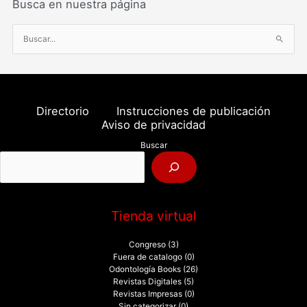
Busca en nuestra página
B
u
s
c
a
Directorio
Instrucciones de publicación
r
Aviso de privacidad
p
Buscar
o
r
:
Tienda virtual
Congreso
(3)
Fuera de catalogo
(0)
Odontología Books
(26)
Revistas Digitales
(5)
Revistas Impresas
(0)
Sin categorizar
(0)