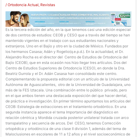
/
Ortodoncia Actual
,
Revistas
Es la tercera edición del año, en la que tenemos casi una edición especial
de dos centros de estudios: CEOB y CESO que a través del tiempo se han
mantenido vigentes en el trabajo con sus estudiantes nacionales y
extranjeros. Uno en el Bajío y otro en la ciudad de México. Fundados por
los hermanos Casasa; Adán y Rogelio(q.e.p.d.). En la actualidad, el Dr.
Alejandro Rocha es el director del Centro de Estudios de Ortodoncia del
Bajío (CEOB), que en esta ocasión nos hizo llegar tres artículos. Dos del
Centro de Estudios Superiores de Ortodoncia (CESO), en donde la Dra.
Beatriz Gurrola y el Dr. Adán Casasa han consolidado este centro.
Complementando la propuesta editorial con un artículo de la Universidad
Autónoma de Aguascalientes, otro de la Universidad de Guadalajara, uno
más de la FES Iztacala. Una combinación entre lo público privado, pero
en el que ambos tienen una destacada exposición del que hacer dental,
de práctica e investigación. En primer término apuntamos los artículos del
CEOB: Estrategia de extracciones en el tratamiento ortodóntico. En una
segunda instancia aparece el tema Importancia del diagnóstico en
relación céntrica y Mordida cruzada posterior unilateral tratada con arco
transpalatino y secuencia de arcos. Del CESO, tenemos Corrección
ortopédica y ortodóncica de una clase II división 1, además del tema de
Maloclusiones en escolares de 11 a 12 años y el nivel socioeconómico de